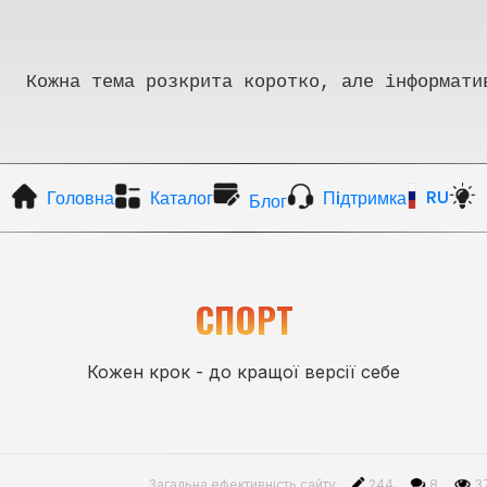
Кожна тема розкрита коротко, але інформати
RU
Головна
Каталог
Пiдтримка
Блог
СПОРТ
Кожен крок - до кращої версії себе
Загальна ефективність сайту
244
8
3