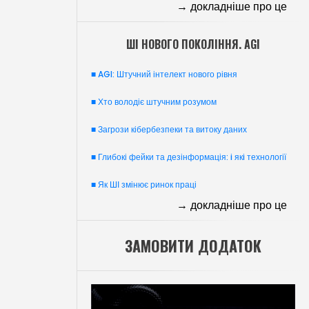
→ докладніше про це
ШI НОВОГО ПОКОЛIННЯ. AGI
■ AGI: Штучний інтелект нового рівня
■ Хто володіє штучним розумом
■ Загрози кібербезпеки та витоку даних
■ Глибокі фейки та дезінформація: i якi технології
■ Як ШІ змінює ринок праці
→ докладніше про це
ЗАМОВИТИ ДОДАТОК