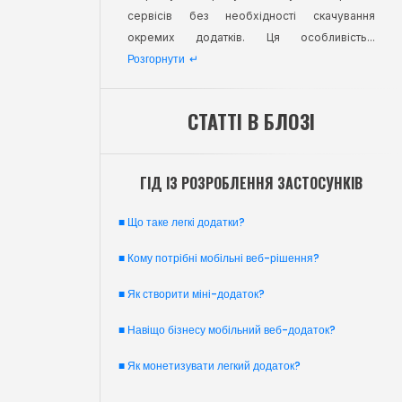
сервісів без необхідності скачування
окремих додатків. Ця особливість...
Розгорнути
↵
СТАТТІ В БЛОЗІ
ГІД ІЗ РОЗРОБЛЕННЯ ЗАСТОСУНКІВ
■ Що таке легкі додатки?
■ Кому потрібні мобільні веб-рішення?
■ Як створити міні-додаток?
■ Навіщо бізнесу мобільний веб-додаток?
■ Як монетизувати легкий додаток?