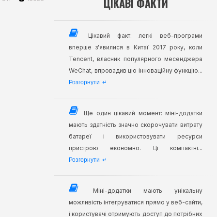
ЦІКАВІ ФАКТИ
Цікавий факт: легкі веб-програми
вперше з'явилися в Китаї 2017 року, коли
Tencent, власник популярного месенджера
WeChat, впровадив цю інноваційну функцію...
Розгорнути
↵
Ще один цікавий момент: міні-додатки
мають здатність значно скорочувати витрату
батареї і використовувати ресурси
пристрою економно. Ці компактні...
Розгорнути
↵
Міні-додатки мають унікальну
можливість інтегруватися прямо у веб-сайти,
і користувачі отримують доступ до потрібних