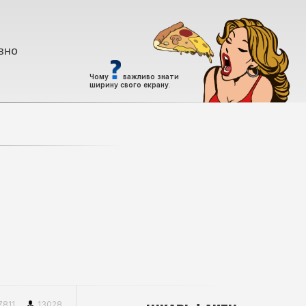
вно
Чому
важливо знати
ширину свого екрану
.
7811
13028