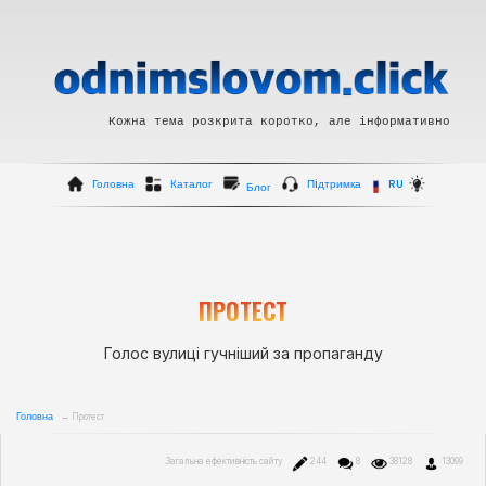
Кожна тема розкрита коротко, але інформативно
Головна
Каталог
Пiдтримка
RU
Блог
ПРОТЕСТ
Голос вулиці гучніший за пропаганду
Головна
→ Протест
Загальна ефективність сайту
244
8
38128
13099