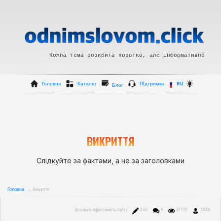
Кожна тема розкрита коротко, але інформативно
Головна
Каталог
Пiдтримка
RU
Блог
ВИКРИТТЯ
Слідкуйте за фактами, а не за заголовками
Головна
→ Викриття
Загальна ефективність сайту
244
8
37733
13002