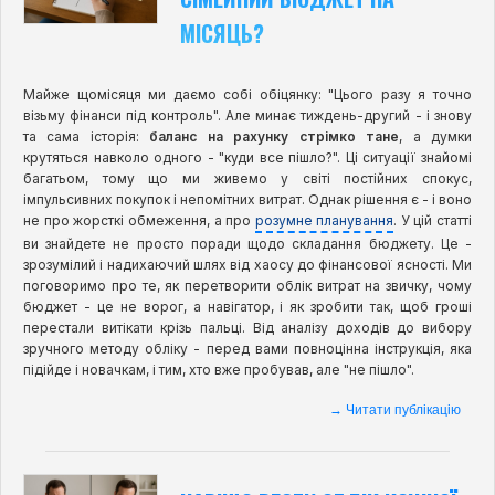
МІСЯЦЬ?
Майже щомісяця ми даємо собі обіцянку: "Цього разу я точно
візьму фінанси під контроль". Але минає тиждень-другий - і знову
та сама історія:
баланс на рахунку стрімко тане
, а думки
крутяться навколо одного - "куди все пішло?". Ці ситуації знайомі
багатьом, тому що ми живемо у світі постійних спокус,
імпульсивних покупок і непомітних витрат. Однак рішення є - і воно
не про жорсткі обмеження, а про
розумне планування
. У цій статті
ви знайдете не просто поради щодо складання бюджету. Це -
зрозумілий і надихаючий шлях від хаосу до фінансової ясності. Ми
поговоримо про те, як перетворити облік витрат на звичку, чому
бюджет - це не ворог, а навігатор, і як зробити так, щоб гроші
перестали витікати крізь пальці. Від аналізу доходів до вибору
зручного методу обліку - перед вами повноцінна інструкція, яка
підійде і новачкам, і тим, хто вже пробував, але "не пішло".
→ Читати публікацію