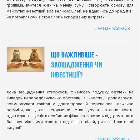
грошима, вчитеся жити на меншу суму і створюєте основу для
майбутніх інвестицій або великих цілей, не вдаючись до кредитів і
не потрапляючи в стрес при несподіваних витратах.
→ Читати публікацію
ЩО ВАЖЛИВІШЕ -
ЗАОЩАДЖЕННЯ ЧИ
ІНВЕСТИЦІЇ?
Хоча заощадження створюють фінансову подушку безпеки на
випадок непередбачуваних обставин, а інвестиції допомагають
примножувати капітал у довгостроковій перспективі, важливо
розуміти, що ці два інструменти не конкурують, а доповнюють
один одного, і успіх в особистих фінансах залежить від грамотного
балансу між ними залежно від ваших цілей, ризиків і життєвої
ситуації.
→ Читати публікацію