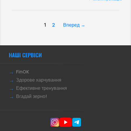
2
Вперед →
1
НАШІ СЕРВІСИ
FinOK
Здорове харчування
Ефективне тренування
Вгадай зерно!