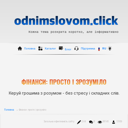
Кожна тема розкрита коротко, але інформативно
Головна
Каталог
Пiдтримка
RU
Блог
ФІНАНСИ: ПРОСТО І ЗРОЗУМІЛО
Керуй грошима з розумом - без стресу і складних слів.
Головна
→ Фінанси: просто і зрозуміло
Загальна ефективність сайту
244
8
38146
13109