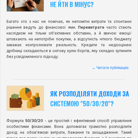
НЕ ЙТИ В МІНУС?
Багато хто з нас не помічає, як непомітні витрати та спонтанні
рішення ведуть до фінансової ями.
Перевитрати
часто стають
наслідком не тільки об'єктивних обставин, а й звичок: емоції
штовхають на непотрібні покупки, а відсутність чіткого бюджету
заважає контролювати реальність. Кредити та недооцінені
дрібниці складаються в снігову кулю боргів, яку складно зупинити
без усвідомленого підходу.
→ Читати публікацію
ЯК РОЗПОДІЛЯТИ ДОХОДИ ЗА
СИСТЕМОЮ "50/30/20"?
Формула
50/30/20
- це простий і ефективний спосіб управління
особистими фінансами. Вона допомагає грамотно розподілити
дохід: на обов'язкові витрати, бажання та заощадження. Такий