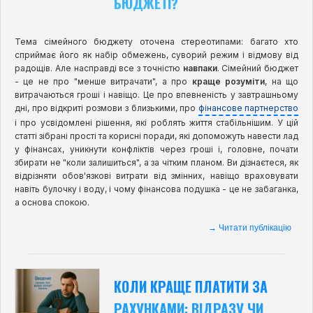
БЮДЖЕТІ?
Тема сімейного бюджету оточена стереотипами: багато хто
сприймає його як набір обмежень, суворий режим і відмову від
радощів. Але насправді все з точністю
навпаки
. Сімейний бюджет
- це не про "менше витрачати", а про
краще розуміти
, на що
витрачаються гроші і навіщо. Це про впевненість у завтрашньому
дні, про відкриті розмови з близькими, про
фінансове партнерство
і про усвідомлені рішення, які роблять життя стабільнішим. У цій
статті зібрані прості та корисні поради, які допоможуть навести лад
у фінансах, уникнути конфліктів через гроші і, головне, почати
збирати не "коли залишиться", а за чітким планом. Ви дізнаєтеся, як
відрізняти обов'язкові витрати від змінних, навіщо враховувати
навіть булочку і воду, і чому фінансова подушка - це не забаганка,
а основа спокою.
→ Читати публікацію
КОЛИ КРАЩЕ ПЛАТИТИ ЗА
РАХУНКАМИ: ВІДРАЗУ ЧИ