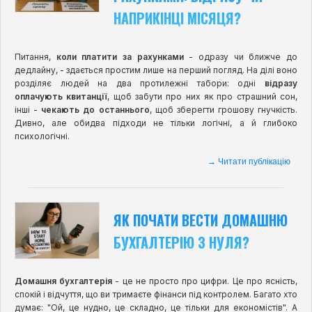
НАПРИКІНЦІ МІСЯЦЯ?
Питання,
коли платити за рахунками
- одразу чи ближче до
дедлайну, - здається простим лише на перший погляд. На ділі воно
розділяє людей на два протилежні табори: одні
відразу
оплачують квитанції
, щоб забути про них як про страшний сон,
інші -
чекають до останнього
, щоб зберегти грошову гнучкість.
Дивно, але обидва підходи не тільки логічні, а й глибоко
психологічні.
→ Читати публікацію
ЯК ПОЧАТИ ВЕСТИ ДОМАШНЮ
БУХГАЛТЕРІЮ З НУЛЯ?
Домашня бухгалтерія
- це не просто про цифри. Це про ясність,
спокій і відчуття, що ви тримаєте фінанси під контролем. Багато хто
думає: "Ой, це нудно, це складно, це тільки для економістів". А