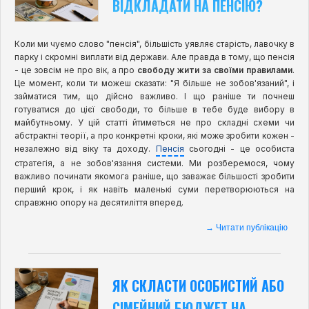
ВІДКЛАДАТИ НА ПЕНСІЮ?
Коли ми чуємо слово "пенсія", більшість уявляє старість, лавочку в
парку і скромні виплати від держави. Але правда в тому, що пенсія
- це зовсім не про вік, а про
свободу жити за своїми правилами
.
Це момент, коли ти можеш сказати: "Я більше не зобов'язаний", і
займатися тим, що дійсно важливо. І що раніше ти почнеш
готуватися до цієї свободи, то більше в тебе буде вибору в
майбутньому. У цій статті йтиметься не про складні схеми чи
абстрактні теорії, а про конкретні кроки, які може зробити кожен -
незалежно від віку та доходу.
Пенсія
сьогодні - це особиста
стратегія, а не зобов'язання системи. Ми розберемося, чому
важливо починати якомога раніше, що заважає більшості зробити
перший крок, і як навіть маленькі суми перетворюються на
справжню опору на десятиліття вперед.
→ Читати публікацію
ЯК СКЛАСТИ ОСОБИСТИЙ АБО
СІМЕЙНИЙ БЮДЖЕТ НА