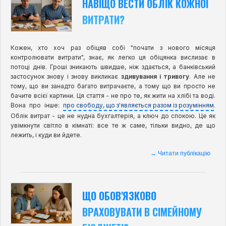
НАВІЩО ВЕСТИ ОБЛІК КОЖНОЇ
ВИТРАТИ?
Кожен, хто хоч раз обіцяв собі "почати з нового місяця
контролювати витрати", знає, як легко ця обіцянка вислизає в
потоці днів. Гроші зникають швидше, ніж здається, а банківський
застосунок знову і знову викликає
здивування і тривогу
. Але не
тому, що ви занадто багато витрачаєте, а тому що ви просто не
бачите всієї картини. Ця стаття - не про те, як жити на хлібі та воді.
Вона про інше:
про свободу, що з'являється разом із розумінням
.
Облік витрат - це не нудна бухгалтерія, а ключ до спокою. Це як
увімкнути світло в кімнаті: все те ж саме, тільки видно, де що
лежить, і куди ви йдете.
→ Читати публікацію
ЩО ОБОВ'ЯЗКОВО
ВРАХОВУВАТИ В СІМЕЙНОМУ