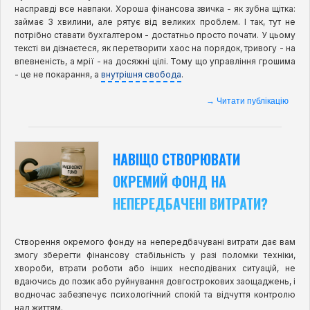
насправді все навпаки. Хороша фінансова звичка - як зубна щітка:
займає 3 хвилини, але рятує від великих проблем. І так, тут не
потрібно ставати бухгалтером - достатньо просто почати. У цьому
тексті ви дізнаєтеся, як перетворити хаос на порядок, тривогу - на
впевненість, а мрії - на досяжні цілі. Тому що управління грошима
- це не покарання, а
внутрішня свобода
.
→ Читати публікацію
НАВІЩО СТВОРЮВАТИ
ОКРЕМИЙ ФОНД НА
НЕПЕРЕДБАЧЕНІ ВИТРАТИ?
Створення окремого фонду на непередбачувані витрати дає вам
змогу зберегти фінансову стабільність у разі поломки техніки,
хвороби, втрати роботи або інших несподіваних ситуацій, не
вдаючись до позик або руйнування довгострокових заощаджень, і
водночас забезпечує психологічний спокій та відчуття контролю
над життям.