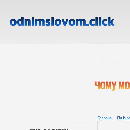
ЧОМУ МО
Головна
Гід із 
→