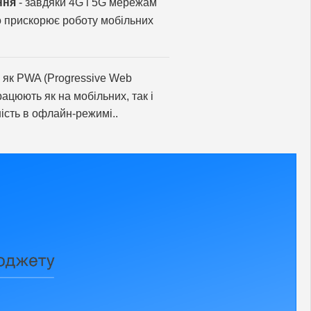
ння
- завдяки 4G і 5G мережам
о прискорює роботу мобільних
кі як PWA (Progressive Web
ацюють як на мобільних, так і
ість в офлайн-режимі..