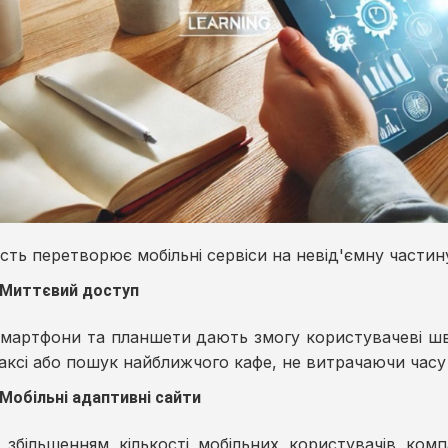
ість перетворює мобільні сервіси на невід'ємну части
Миттєвий доступ
мартфони та планшети дають змогу користувачеві шв
аксі або пошук найближчого кафе, не витрачаючи часу
Мобільні адаптивні сайти
 збільшенням кількості мобільних користувачів ком