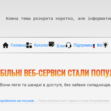
Кожна тема розкрита коротко, але інформати
Головна
Каталог
Пiдтримка
RU
Блог
БІЛЬНІ ВЕБ-СЕРВІСИ СТАЛИ ПОП
Вони легкі та швидкі в доступі, без зайвих складнощів
розроблення застосунків
→ Чому мобільні веб-сервіси стали популярними