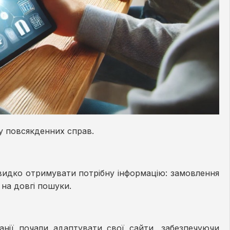
ну повсякденних справ.
идко отримувати потрібну інформацію: замовлення
 на довгі пошуки.
панії почали адаптувати свої сайти, забезпечуючи