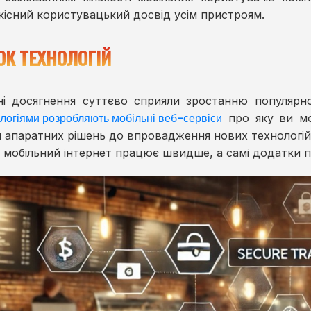
кісний користувацький досвід усім пристроям.
ОК ТЕХНОЛОГІЙ
ні досягнення суттєво сприяли зростанню популярнос
логіями розробляють мобільні веб-сервіси
про яку ви мо
 апаратних рішень до впровадження нових технологій
і мобільний інтернет працює швидше, а самі додатки 