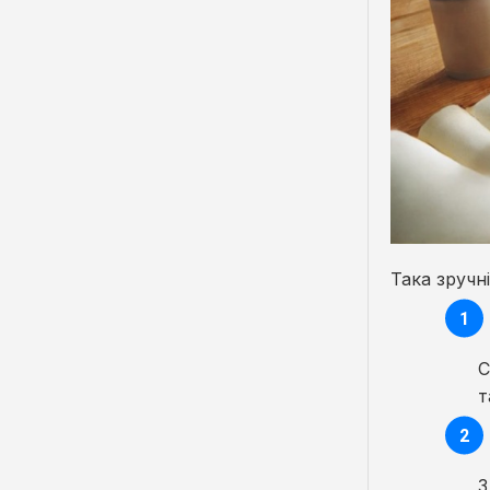
Така зручн
С
т
З