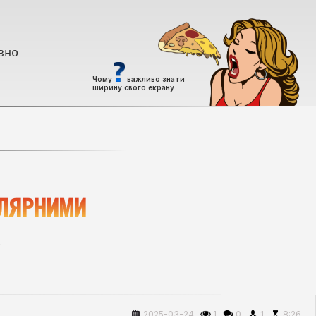
вно
Чому
важливо знати
ширину свого екрану
.
УЛЯРНИМИ
.
2025-03-24
1
0
1
8:26