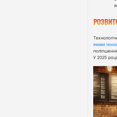
я
РОЗВИТ
Технологіч
якими техно
поліпшення
У 2025 роц