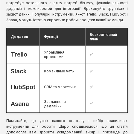
потребує ретельного аналізу потреб бізнесу, функціональності
додатків і можливостей для інтеграції. Враховуйте зручність і
захист даних. Популярні інструменти, як-от Trello, Slack, HubSpot і
Asana, можуть істотно спростити робочі процеси вашої команди.
Безкоштовний
Додаток
Функції
план
Управління
Trello
✅
проектами
Slack
Командные чаты
✅
HubSpot
CRM та маркетинг
✅
Завдання та
Asana
✅
дедлайни
Пам'ятайте, що успіх вашого стартапу - вибір правильних
інструментів для роботи. Щиро сподіваємося, що ця стаття
допомогла вам зробити усвідомлений вибір і призведе до