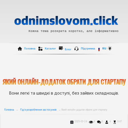
Кожна тема розкрита коротко, але інформативно
Головна
Каталог
Пiдтримка
RU
Блог
ЯКИЙ ОНЛАЙН-ДОДАТОК ОБРАТИ ДЛЯ СТАРТАПУ
Вони легкі та швидкі в доступі, без зайвих складнощів.
Головна
Гід із розроблення застосунків
→
→ Який онлайн-додаток обрати для стартапу
2025-03-24
4
0
4
6:47