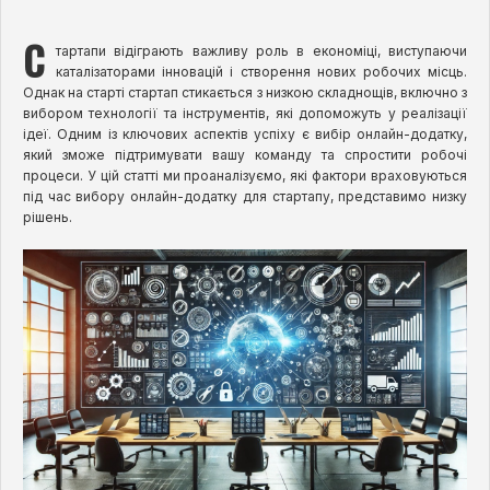
С
тартапи відіграють важливу роль в економіці, виступаючи
каталізаторами інновацій і створення нових робочих місць.
Однак на старті стартап стикається з низкою складнощів, включно з
вибором технології та інструментів, які допоможуть у реалізації
ідеї. Одним із ключових аспектів успіху є вибір онлайн-додатку,
який зможе підтримувати вашу команду та спростити робочі
процеси. У цій статті ми проаналізуємо, які фактори враховуються
під час вибору онлайн-додатку для стартапу, представимо низку
рішень.