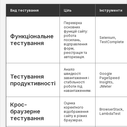
Вид тестування
Ціль
Інструменти
Перевірка
основних
функцій сайту:
Функціональне
робота
Selenium,
посилань,
тестування
TestComplete
відправлення
форм,
реєстрація та
авторизація.
Аналіз
швидкості
Google
Тестування
завантаження і
PageSpeed
продуктивності
стабільності
Insights,
роботи під
JMeter
навантаженням.
Оцінка
Крос-
коректного
BrowserStack,
браузерне
відображення
LambdaTest
сайту в різних
тестування
браузерах.