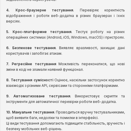
4. Крос-браузерне тестування
. Перевіряє коректність
відображення і роботи веб-додатка в різних браузерах і їхніх
версіях.
5. Крос-платформне тестування
. Тестує роботу на різних
операційних системах (Android, iOS, Windows, macOS) і пристроях.
6. Безпекове тестування
. Виявляє вразливості, захищає дані
користувачів і запобігає атакам.
7. Регресійне тестування
Можливість переконатися, що нові
зміни в коді не зламали наявний функціонал.
8. Тестування сумісності
Оцінює, наскільки застосунок коректно
взаємодіє з різними API, сервісами та сторонніми платформами.
9. Автоматизоване тестування
. Використовує скрипти та
інструменти для автоматичної перевірки роботи веб-додатка.
10. Мануальне тестування
. Проводиться вручну тестувальниками,
щоб виявити баги, недоліки та помилки в інтерфейсі.
Ці види тестування допомагають підвищити стабільність, зручність і
безпеку мобільних веб-рішень.