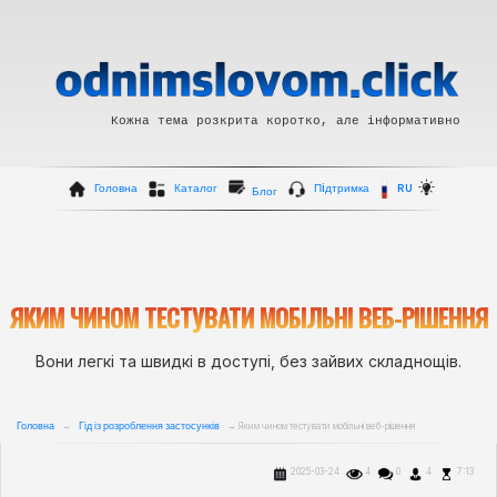
Кожна тема розкрита коротко, але інформативно
Головна
Каталог
Пiдтримка
RU
Блог
ЯКИМ ЧИНОМ ТЕСТУВАТИ МОБІЛЬНІ ВЕБ-РІШЕННЯ
Вони легкі та швидкі в доступі, без зайвих складнощів.
Головна
Гід із розроблення застосунків
→
→ Яким чином тестувати мобільні веб-рішення
2025-03-24
4
0
4
7:13