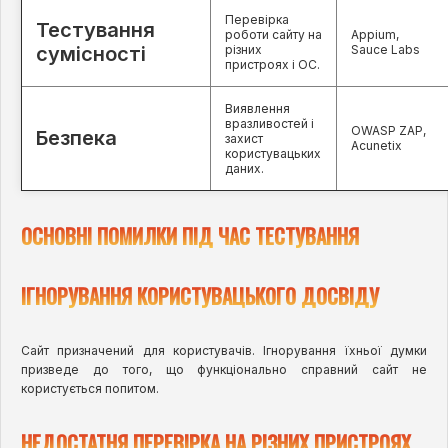
Перевірка
Тестування
роботи сайту на
Appium,
сумісності
різних
Sauce Labs
пристроях і ОС.
Виявлення
вразливостей і
OWASP ZAP,
Безпека
захист
Acunetix
користувацьких
даних.
ОСНОВНІ ПОМИЛКИ ПІД ЧАС ТЕСТУВАННЯ
ІГНОРУВАННЯ КОРИСТУВАЦЬКОГО ДОСВІДУ
Сайт призначений для користувачів. Ігнорування їхньої думки
призведе до того, що функціонально справний сайт не
користується попитом.
НЕДОСТАТНЯ ПЕРЕВІРКА НА РІЗНИХ ПРИСТРОЯХ