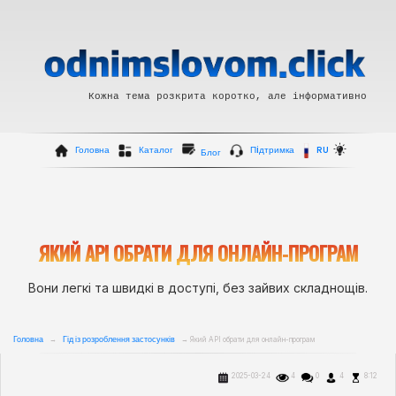
Кожна тема розкрита коротко, але інформативно
Головна
Каталог
Пiдтримка
RU
Блог
ЯКИЙ API ОБРАТИ ДЛЯ ОНЛАЙН-ПРОГРАМ
Вони легкі та швидкі в доступі, без зайвих складнощів.
Головна
Гід із розроблення застосунків
→
→ Який API обрати для онлайн-програм
2025-03-24
4
0
4
8:12