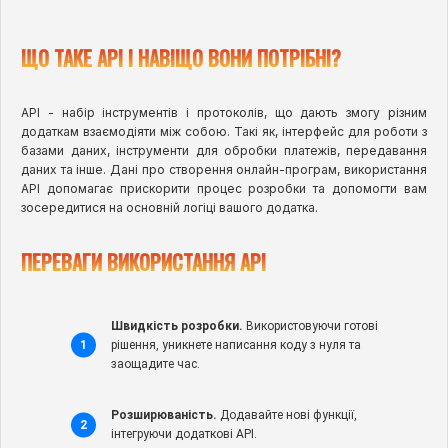
ЩО ТАКЕ API І НАВІЩО ВОНИ ПОТРІБНІ?
API - набір інструментів і протоколів, що дають змогу різним
додаткам взаємодіяти між собою. Такі як, інтерфейс для роботи з
базами даних, інструменти для обробки платежів, передавання
даних та інше. Дані про створення онлайн-програм, використання
API допомагає прискорити процес розробки та допомогти вам
зосередитися на основній логіці вашого додатка.
ПЕРЕВАГИ ВИКОРИСТАННЯ API
Швидкість розробки.
Використовуючи готові
рішення, уникнете написання коду з нуля та
заощадите час.
Розширюваність.
Додавайте нові функції,
інтегруючи додаткові API.