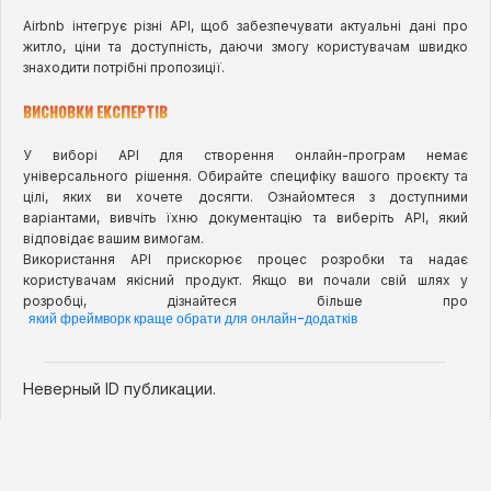
Airbnb інтегрує різні API, щоб забезпечувати актуальні дані про
житло, ціни та доступність, даючи змогу користувачам швидко
знаходити потрібні пропозиції.
ВИСНОВКИ ЕКСПЕРТІВ
У виборі API для створення онлайн-програм немає
універсального рішення. Обирайте специфіку вашого проєкту та
цілі, яких ви хочете досягти. Ознайомтеся з доступними
варіантами, вивчіть їхню документацію та виберіть API, який
відповідає вашим вимогам.
Використання API прискорює процес розробки та надає
користувачам якісний продукт. Якщо ви почали свій шлях у
розробці, дізнайтеся більше про
який фреймворк краще обрати для онлайн-додатків
Неверный ID публикации.