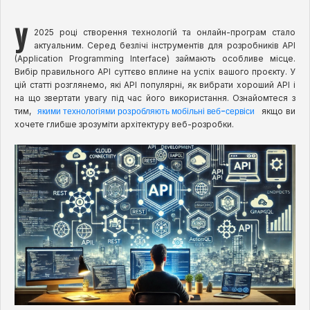
У
2025 році створення технологій та онлайн-програм стало
актуальним. Серед безлічі інструментів для розробників API
(Application Programming Interface) займають особливе місце.
Вибір правильного API суттєво вплине на успіх вашого проєкту. У
цій статті розглянемо, які API популярні, як вибрати хороший API і
на що звертати увагу під час його використання. Ознайомтеся з
якими технологіями розробляють мобільні веб-сервіси
тим,
якщо ви
хочете глибше зрозуміти архітектуру веб-розробки.