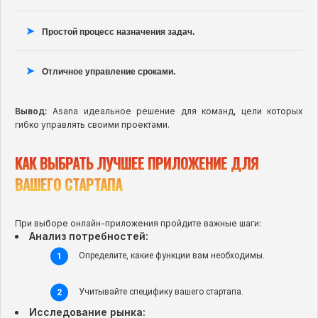
Простой процесс назначения задач.
Отличное управление сроками.
Вывод:
Asana идеальное решение для команд, цели которых
гибко управлять своими проектами.
КАК ВЫБРАТЬ ЛУЧШЕЕ ПРИЛОЖЕНИЕ ДЛЯ
ВАШЕГО СТАРТАПА
При выборе онлайн-приложения пройдите важные шаги:
Анализ потребностей:
Определите, какие функции вам необходимы.
Учитывайте специфику вашего стартапа.
Исследование рынка: