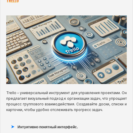
TRELLO
Trello – универсальный инструмент для управления проектами. Он
предлагает визуальный подход к организации задач, что упрощает
процесс группового взаимодействия. Создавайте доски, списки и
карточки, чтобы удобно отслеживать прогресс задач.
Интуитивно понятный интерфейс.